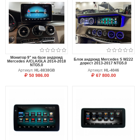
Монитор 9" на базе андроид
Блок андроид Mercedes S W222
Mercedes A/CLA/GLA 2014-2018
дорест 2013-2017 NTG5.0
NTG5.0
Артикул:
HL-8838GB
Артикул:
HL-4046
50 986.00
67 800.00
Опции
В КОРЗИНУ
ОТЛОЖИТЬ
Емкостное сенсорное стекло
(Китай)
Емкостное сенсорное стекло
(Корея)
В КОРЗИНУ
ОТЛОЖИТЬ