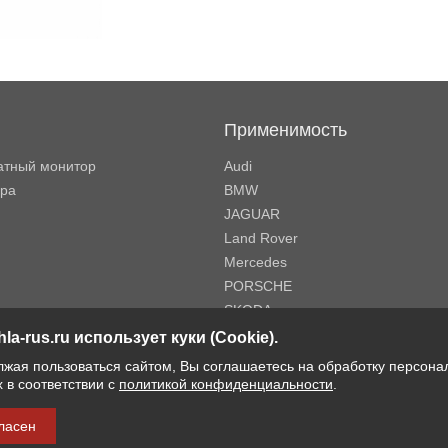
Применимость
атный монитор
Audi
ора
BMW
JAGUAR
Land Rover
Mercedes
PORSCHE
SKODA
Volkswagen
hla-rus.ru использует куки (Cookie).
Volvo
жая пользоваться сайтом, Вы соглашаетесь на обработку персона
MINI
 в соответствии с
политикой конфиденциальности
.
ласен