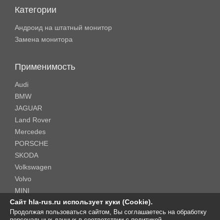
Категории
Андроид на штатный монитор
Замена монитора
Применимость
Audi
BMW
JAGUAR
Land Rover
Mercedes
PORSCHE
SKODA
Volkswagen
Volvo
MINI
Сайт hla-rus.ru использует куки (Cookie).
Продолжая пользоваться сайтом, Вы соглашаетесь на обработку
Copyright © 2016-2026 .
HLA-RUS - Официальный дистрибьютор
персональных данных в соответствии с
политикой