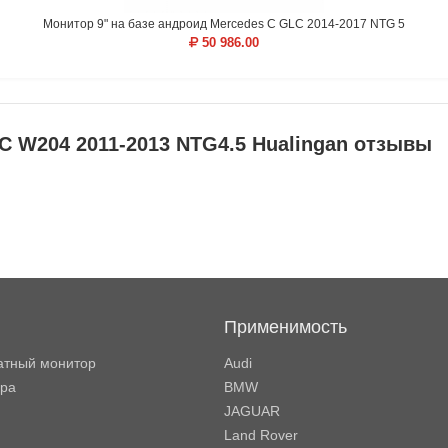
Монитор 9" на базе андроид Mercedes C GLC 2014-2017 NTG 5
50 986.00
 C W204 2011-2013 NTG4.5 Hualingan отзывы
Применимость
атный монитор
Audi
ора
BMW
JAGUAR
Land Rover